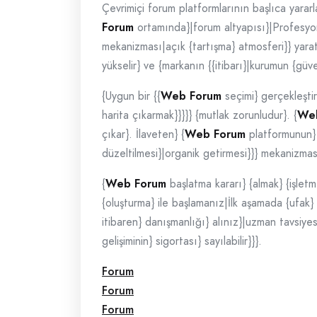
Çevrimiçi forum platformlarının başlıca yararl
Forum
ortamında}|forum altyapısı}|Profesyonel
mekanizması|açık {tartışma} atmosferi}} yaratıl
yükselir} ve {markanın {{itibarı}|kurumun {güveni
{Uygun bir {{
Web Forum
seçimi} gerçekleştire
harita çıkarmak}}}}} {mutlak zorunludur}. {
We
çıkar}. İlaveten} {
Web Forum
platformunun} 
düzeltilmesi}|organik getirmesi}}} mekanizması}}
{
Web Forum
başlatma kararı} {almak} {işletme
{oluşturma} ile başlamanız|İlk aşamada {ufak} 
itibaren} danışmanlığı} alınız}|uzman tavsiyes
gelişiminin} sigortası} sayılabilir}}}.
Forum
Forum
Forum