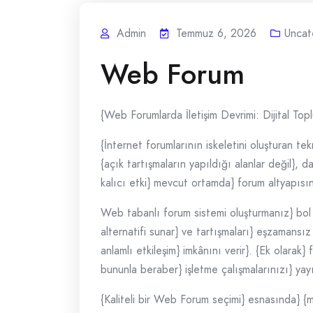
Admin
Temmuz 6, 2026
Uncat
Web Forum
{Web Forumlarda İletişim Devrimi: Dijital To
{İnternet forumlarının iskeletini oluşturan t
{açık tartışmaların yapıldığı alanlar değil}, d
kalıcı etki} mevcut ortamda} forum altyapısın
Web tabanlı forum sistemi oluşturmanız} bol m
alternatifi sunar} ve tartışmaları} eşzamansız 
anlamlı etkileşim} imkânını verir}. {Ek olarak}
bununla beraber} işletme çalışmalarınızı} yayı
{Kaliteli bir Web Forum seçimi} esnasında} {mü