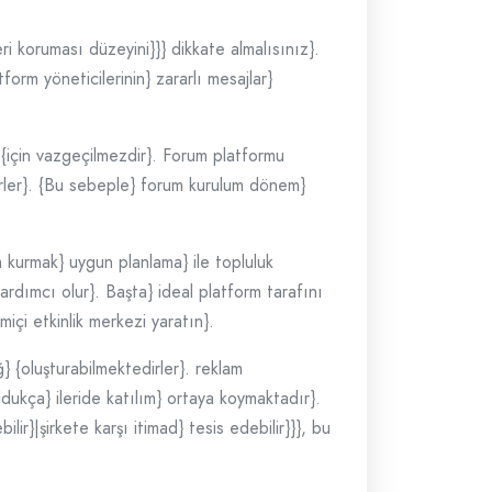
ri koruması düzeyini}}} dikkate almalısınız}.
orm yöneticilerinin} zararlı mesajlar}
i} {için vazgeçilmezdir}. Forum platformu
lirler}. {Bu sebeple} forum kurulum dönem}
em kurmak} uygun planlama} ile topluluk
ardımcı olur}. Başta} ideal platform tarafını
içi etkinlik merkezi yaratın}.
} {oluşturabilmektedirler}. reklam
ldukça} ileride katılım} ortaya koymaktadır}.
bilir}|şirkete karşı itimad} tesis edebilir}}}, bu