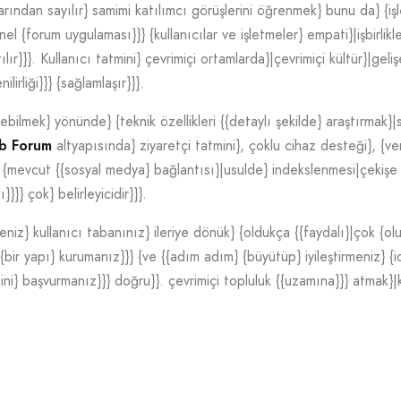
arından sayılır} samimi katılımcı görüşlerini öğrenmek} bunu da} {işl
 {forum uygulaması}}} {kullanıcılar ve işletmeler} empati}|işbirlikle
ır}}}. Kullanıcı tatmini} çevrimiçi ortamlarda}|çevrimiçi kültür}|gel
lirliği}}} {sağlamlaşır}}}.
bilmek} yönünde} {teknik özellikleri {{detaylı şekilde} araştırmak}|s
b Forum
altyapısında} ziyaretçi tatmini}, çoklu cihaz desteği}, {ver
{mevcut {{sosyal medya} bağlantısı}|usulde} indekslenmesi|çekişe
}} çok} belirleyicidir}}}.
niz} kullanıcı tabanınız} ileriye dönük} {oldukça {{faydalı}|çok {oluml
{bir yapı} kurumanız}}} {ve {{adım adım} {büyütüp} iyileştirmeniz} {i
ini} başvurmanız}}} doğru}}. çevrimiçi topluluk {{uzamına}}} atmak}|k