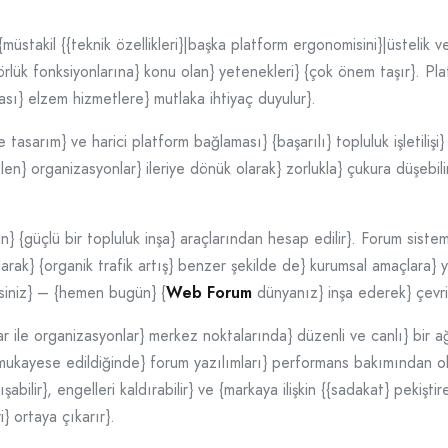
üstakil {{teknik özellikleri}|başka platform ergonomisini}|üstelik ve
lük fonksiyonlarına} konu olan} yetenekleri} {çok önem taşır}. Platf
ası} elzem hizmetlere} mutlaka ihtiyaç duyulur}.
e tasarım} ve harici platform bağlaması} {başarılı} topluluk işletiliş
en} organizasyonlar} ileriye dönük olarak} zorlukla} çukura düşebi
in} {güçlü bir topluluk inşa} araçlarından hesap edilir}. Forum sist
arak} {organik trafik artış} benzer şekilde de} kurumsal amaçlara} y
irsiniz} – {hemen bugün} {
Web Forum
dünyanız} inşa ederek} çevrim
ar ile organizasyonlar} merkez noktalarında} düzenli ve canlı} bir ağ
}}} mukayese edildiğinde} forum yazılımları} performans bakımından o
abilir}, engelleri kaldırabilir} ve {markaya ilişkin {{sadakat} pekiştire
i} ortaya çıkarır}.