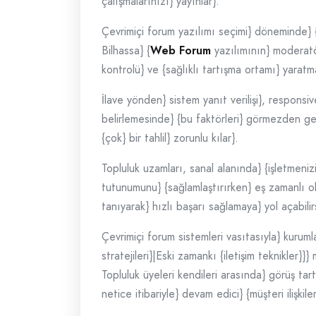
çalışmalarınızı} yayınlar}.
Çevrimiçi forum yazılımı seçimi} döneminde} {m
Bilhassa} {
Web Forum
yazılımının} moderatör
kontrolü} ve {sağlıklı tartışma ortamı} yaratm
İlave yönden} sistem yanıt verilişi}, responsiv
belirlemesinde} {bu faktörleri} görmezden gel
{çok} bir tahlil} zorunlu kılar}.
Topluluk uzamları, sanal alanında} {işletmeniz
tutunumunu} {sağlamlaştırırken} eş zamanlı ol
tanıyarak} hızlı başarı sağlamaya} yol açabil
Çevrimiçi forum sistemleri vasıtasıyla} kuruml
stratejileri}|Eski zamankı {iletişim teknikler
Topluluk üyeleri kendileri arasında} görüş tartış
netice itibariyle} devam edici} {müşteri ilişkiler