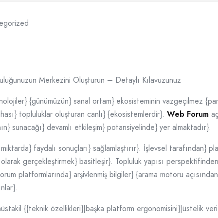
egorized
pluluğunuzun Merkezini Oluşturun – Detaylı Kılavuzunuz
eknolojiler} {günümüzün} sanal ortam} ekosisteminin vazgeçilmez {p
ahası} topluluklar oluşturan canlı} {ekosistemlerdir}.
Web Forum
aç
ın} sunacağı} devamlı etkileşim} potansiyelinde} yer almaktadır}.
iktarda} faydalı sonuçları} sağlamlaştırır}. İşlevsel tarafından} p
olarak gerçekleştirmek} basitleşir}. Topluluk yapısı perspektifinden}
 forum platformlarında} arşivlenmiş bilgiler} {arama motoru açısından
nlar}.
stakil {{teknik özellikleri}|başka platform ergonomisini}|üstelik v