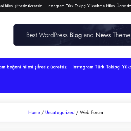
i hilesi şifresiz ücretsiz
Instagram Türk Takipçi Yükseltme Hilesi Ücretsiz
am beğeni hilesi şifresiz ücretsiz
Instagram Türk Takipçi Yüks
Home
/
Uncategorized
/
Web Forum