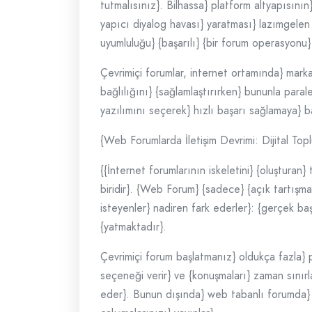
tutmalısınız}. Bilhassa} platform altyapısının}
yapıcı diyalog havası} yaratması} lazımgelen 
uyumluluğu} {başarılı} {bir forum operasyonu} 
Çevrimiçi forumlar, internet ortamında} markan
bağlılığını} {sağlamlaştırırken} bununla para
yazılımını seçerek} hızlı başarı sağlamaya} b
{Web Forumlarda İletişim Devrimi: Dijital To
{{İnternet forumlarının iskeletini} {oluştura
biridir}. {Web Forum} {sadece} {açık tartışmala
isteyenler} nadiren fark ederler}: {gerçek b
{yatmaktadır}.
Çevrimiçi forum başlatmanız} oldukça fazla} po
seçeneği verir} ve {konuşmaları} zaman sınırlam
eder}. Bunun dışında} web tabanlı forumda} {t