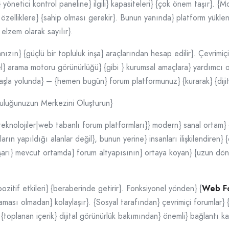
 yönetici kontrol paneline} ilgili} kapasiteleri} {çok önem taşır}. {M
özelliklere} {sahip olması gerekir}. Bunun yanında} platform yüklen
elzem olarak sayılır}.
ızın} {güçlü bir topluluk inşa} araçlarından hesap edilir}. Çevrimiçi
lel} arama motoru görünürlüğü} {gibi } kurumsal amaçlara} yardımcı
aşla yolunda} – {hemen bugün} forum platformunuz} {kurarak} {dijit
pluluğunuzun Merkezini Oluşturun}
n} teknolojiler|web tabanlı forum platformları}} modern} sanal ortam
rın yapıldığı alanlar değil}, bunun yerine} insanları ilişkilendiren}
aşarı} mevcut ortamda} forum altyapısının} ortaya koyan} {uzun döne
zitif etkileri} {beraberinde getirir}. Fonksiyonel yönden} {
Web F
ası olmadan} kolaylaşır}. {Sosyal tarafından} çevrimiçi forumlar} {işl
oplanan içerik} dijital görünürlük bakımından} önemli} bağlantı kay