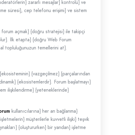
oderatörlerin} zararlı mesajlar} kontrolü} ve
me süresi}, cep telefonu erişimi} ve sistem
 forum açmak} {doğru stratejisi} ile takipçi
 olur}. İlk etapta} {doğru Web Forum
al topluluğunuzun temellerini at}.
} {ekosisteminin} {vazgeçilmez} {parçalarından
 {dinamik} {ekosistemlerdir}. Forum başlatmayı}
m ilişkilendirme} {yeteneklerinde}
orum
kullanıcılarına} her an bağlanma}
etmelerin} müşterilerle kuvvetli ilişki} teşvik
nakları} {oluştururken} bir yandan} işletme