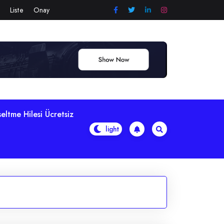
Liste
Onay
eltme Hilesi Ücretsiz