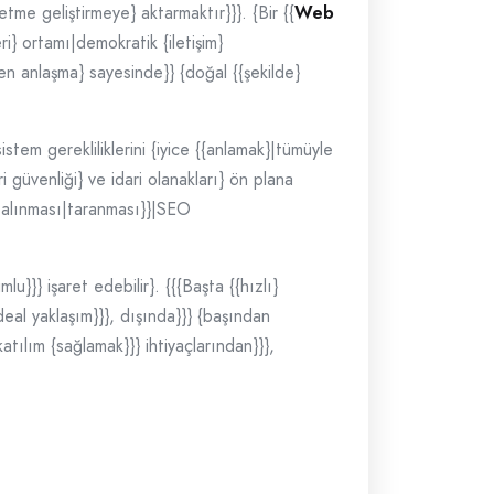
etme geliştirmeye} aktarmaktır}}}. {Bir {{
Web
ri} ortamı|demokratik {iletişim}
işen anlaşma} sayesinde}} {doğal {{şekilde}
istem gerekliliklerini {iyice {{anlamak}|tümüyle
i güvenliği} ve idari olanakları} ön plana
 alınması|taranması}}|SEO
u}}} işaret edebilir}. {{{Başta {{hızlı}
deal yaklaşım}}}, dışında}}} {başından
atılım {sağlamak}}} ihtiyaçlarından}}},