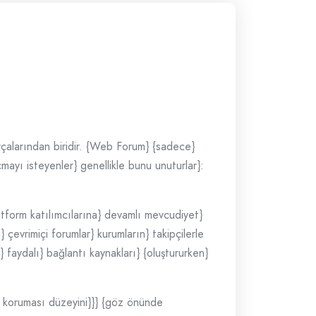
arçalarından biridir. {Web Forum} {sadece}
mayı isteyenler} genellikle bunu unuturlar}:
latform katılımcılarına} devamlı mevcudiyet}
 çevrimiçi forumlar} kurumların} takipçilerle
} faydalı} bağlantı kaynakları} {oluştururken}
eri koruması düzeyini}}} {göz önünde