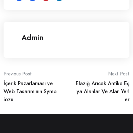
Admin
Post
Previous Post
Next Post
İçerik Pazarlaması ve
Elazığ Arıcak Antika Eş
navigation
Web Tasarımının Symb
ya Alanlar Ve Alan Yerl
iozu
er