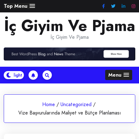
Skip
Top Menu
to
İç Giyim Ve Pjama
content
İç Giyim Ve Pjama
Menu
Home
/
Uncategorized
/
Vize Başvurularında Maliyet ve Bütçe Planlaması