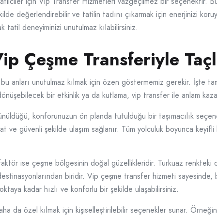
ilciler için Vip Transfer Hizmetleri vazgeçilmez bir seçenektir. Bu
ilde değerlendirebilir ve tatilin tadını çıkarmak için enerjinizi koru
 tatil deneyiminizi unutulmaz kılabilirsiniz.
Vip Çeşme Transferiyle Taçl
 bu anları unutulmaz kılmak için özen göstermemiz gerekir. İşte t
dönüşebilecek bir etkinlik ya da kutlama, vip transfer ile anlam ka
ünüldüğü, konforunuzun ön planda tutulduğu bir taşımacılık seçene
ahat ve güvenli şekilde ulaşım sağlanır. Tüm yolculuk boyunca keyifl
aktör ise çeşme bölgesinin doğal güzellikleridir. Turkuaz renkteki 
destinasyonlarından biridir. Vip çeşme transfer hizmeti sayesinde, b
ktaya kadar hızlı ve konforlu bir şekilde ulaşabilirsiniz.
aha da özel kılmak için kişiselleştirilebilir seçenekler sunar. Örne