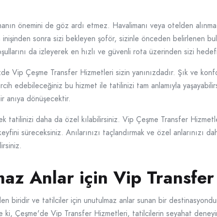
amanın önemini de göz ardı etmez. Havalimanı veya otelden alınma
 inişinden sonra sizi bekleyen şoför, sizinle önceden belirlenen bul
oşullarını da izleyerek en hızlı ve güvenli rota üzerinden sizi hedefi
zde Vip Çeşme Transfer Hizmetleri sizin yanınızdadır. Şık ve konfo
ih edebileceğiniz bu hizmet ile tatilinizi tam anlamıyla yaşayabilirs
bir anıya dönüşecektir.
ek tatilinizi daha da özel kılabilirsiniz. Vip Çeşme Transfer Hizmet
eyfini süreceksiniz. Anılarınızı taçlandırmak ve özel anlarınızı dah
rsiniz.
z Anlar için Vip Transfer
en biridir ve tatilciler için unutulmaz anlar sunan bir destinasyon
e ki, Çeşme'de Vip Transfer Hizmetleri, tatilcilerin seyahat deneyim