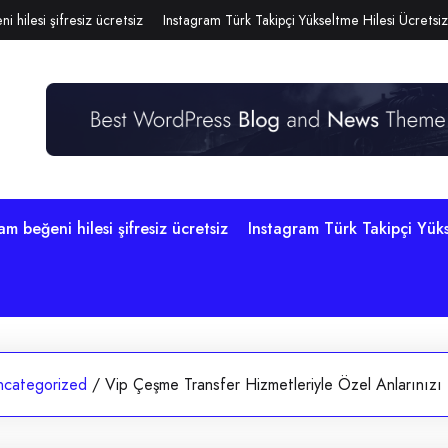
i hilesi şifresiz ücretsiz
Instagram Türk Takipçi Yükseltme Hilesi Ücretsiz
am beğeni hilesi şifresiz ücretsiz
Instagram Türk Takipçi Yüks
ncategorized
/
Vip Çeşme Transfer Hizmetleriyle Özel Anlarınızı 