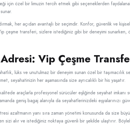
ği için özel bir limuzin tercih etmek gibi seçeneklerden faydalanab
 sunar.
ırmak, her açıdan avantajlı bir seçimdir. Konfor, güvenlik ve kişiselle
 Vip çeşme transferi, sizlere istediğiniz gibi bir deneyimi sunarken,
Adresi: Vip Çeşme Transfe
atlık, lüks ve unutulmaz bir deneyim sunan özel bir taşımacılık seç
zmet, seyahatinizin her aşamasında size ayrıcalıklı bir his yaşatır.
 kalitede araçlarla profesyonel sürücüler eşliğinde seyahat imkanı s
amanda geniş bagaj alanıyla da seyahatlerinizdeki eşyalarınızı güven
stresi azaltmanın yanı sıra zaman yönetimi konusunda da size büyük 
 sizi alır ve istediğiniz noktaya güvenli bir şekilde ulaştırır. Böyl