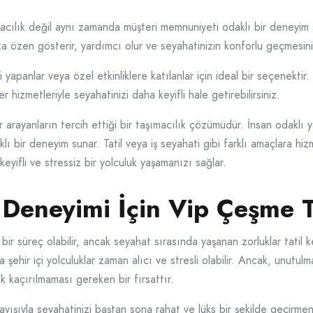
cılık değil aynı zamanda müşteri memnuniyeti odaklı bir deneyim s
ınıza özen gösterir, yardımcı olur ve seyahatinizin konforlu geçmesini
i yapanlar veya özel etkinliklere katılanlar için ideal bir seçenektir.
izmetleriyle seyahatinizi daha keyifli hale getirebilirsiniz.
arayanların tercih ettiği bir taşımacılık çözümüdür. İnsan odaklı ya
klı bir deneyim sunar. Tatil veya iş seyahati gibi farklı amaçlara h
keyifli ve stressiz bir yolculuk yaşamanızı sağlar.
l Deneyimi İçin Vip Çeşme T
 bir süreç olabilir, ancak seyahat sırasında yaşanan zorluklar tatil k
a şehir içi yolculuklar zaman alıcı ve stresli olabilir. Ancak, unutul
k kaçırılmaması gereken bir fırsattır.
yışıyla seyahatinizi baştan sona rahat ve lüks bir şekilde geçirmen