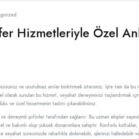
gorized
er Hizmetleriyle Özel Anl
şünürsünüz ve unutulmaz anılar biriktirmek istersiniz. İşte tam da 
zel olarak sunulan bu hizmet, seyahat deneyiminizi taçlandırmak için 
üks ve özel hissetmenin tadını çıkarabilirsiniz.
ve deneyimli şoförler tarafından sağlanır. Bu uzman ekipler sayes
el ve bakımlı olup yüksek donanımlara sahiptir. Konforlu koltuklar, 
ce seyahat sürecinizde rahatlıkla dinlenebilir, işlerinizi halledebil