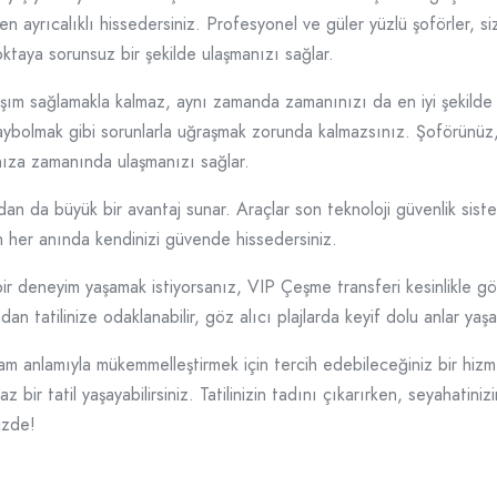
en ayrıcalıklı hissedersiniz. Profesyonel ve güler yüzlü şoförler, siz
noktaya sorunsuz bir şekilde ulaşmanızı sağlar.
şım sağlamakla kalmaz, aynı zamanda zamanınızı da en iyi şekilde 
ybolmak gibi sorunlarla uğraşmak zorunda kalmazsınız. Şoförünüz, bö
ıza zamanında ulaşmanızı sağlar.
an da büyük bir avantaj sunar. Araçlar son teknoloji güvenlik sistem
in her anında kendinizi güvende hissedersiniz.
s bir deneyim yaşamak istiyorsanız, VIP Çeşme transferi kesinlikle 
 tatilinize odaklanabilir, göz alıcı plajlarda keyif dolu anlar yaşay
am anlamıyla mükemmelleştirmek için tercih edebileceğiniz bir hizmet
bir tatil yaşayabilirsiniz. Tatilinizin tadını çıkarırken, seyahatini
izde!