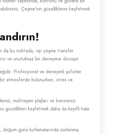
 hizmet sayesinde, konforlu ve güvenli bir
yabilirsiniz. Çeşme'nin güzelliklerini keşfetmek
andırın!
am da bu noktada, vip çeşme transfer
zanır ve unutulmaz bir deneyime dönüşür.
ğidir. Profesyonel ve deneyimli şoförler
i bir atmosferde bulunurken, stres ve
denizi, muhteşem plajları ve benzersiz
u güzellikleri keşfetmek daha da keyifli hale
ğin, doğum günü kutlamalarında süslenmiş