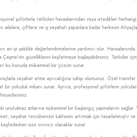
syonel şoförlerle tatilcileri havaalanından veya istedikleri herhan
den ailelere, çiftlere ve iş seyahati yapanlara kadar herkesin ihtiya
arını en iyi şekilde değerlendirmelerine yardımcı olur. Havaalanında
 Çeşme'nin güzelliklerini keşfetmeye başlayabilirsiniz. Tatilciler iç
tleri bu konuda mükemmel bir çözüm sunar.
araçlarla seyahat etme ayrıcalığına sahip olursunuz. Özel transfer a
t bir yolculuk imkanı sunar. Ayrıca, profesyonel şoförlerin yolcular
hissedersiniz.
eki unutulmaz anlarına mükemmel bir başlangıç yapmalarını sağlar. Y
izmet, seyahat tecrübenizin kalitesini artırmak için tasarlanmıştır ve
 keşfederken size sınırsız olanaklar sunar.