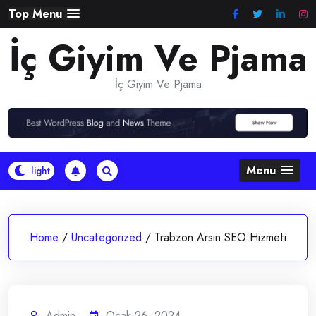
Skip
Top Menu
to
İç Giyim Ve Pjama
content
İç Giyim Ve Pjama
Menu
Home
/
Uncategorized
/
Trabzon Arsin SEO Hizmeti
Admin
Ocak 26, 2024