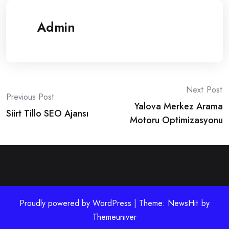
Admin
Post
Next Post
Previous Post
Yalova Merkez Arama
navigation
Siirt Tillo SEO Ajansı
Motoru Optimizasyonu
Proudly powered by WordPress | Theme: NewsHit by
Themeuniver