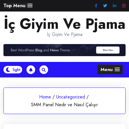
Skip
Top Menu
to
İç Giyim Ve Pjama
content
İç Giyim Ve Pjama
Menu
Home
/
Uncategorized
/
SMM Panel Nedir ve Nasıl Çalışır