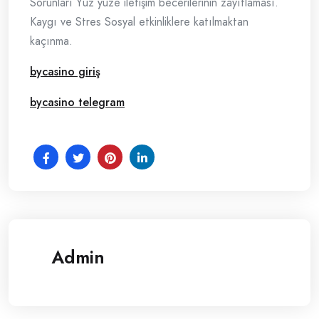
Sorunları Yüz yüze iletişim becerilerinin zayıflaması.
Kaygı ve Stres Sosyal etkinliklere katılmaktan
kaçınma.
bycasino giriş
bycasino telegram
Admin