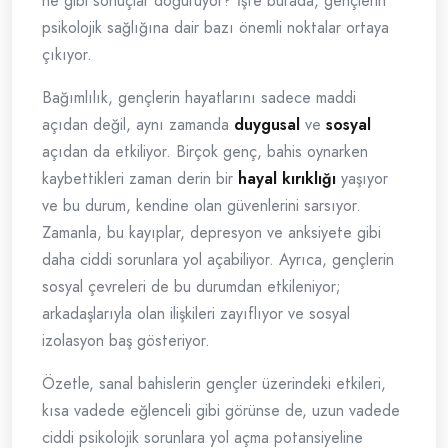
ne gibi sonuçlar doğuruyor? İşte burada, gençlerin
psikolojik sağlığına dair bazı önemli noktalar ortaya
çıkıyor.
Bağımlılık, gençlerin hayatlarını sadece maddi
açıdan değil, aynı zamanda
duygusal
ve
sosyal
açıdan da etkiliyor. Birçok genç, bahis oynarken
kaybettikleri zaman derin bir
hayal kırıklığı
yaşıyor
ve bu durum, kendine olan güvenlerini sarsıyor.
Zamanla, bu kayıplar, depresyon ve anksiyete gibi
daha ciddi sorunlara yol açabiliyor. Ayrıca, gençlerin
sosyal çevreleri de bu durumdan etkileniyor;
arkadaşlarıyla olan ilişkileri zayıflıyor ve sosyal
izolasyon baş gösteriyor.
Özetle, sanal bahislerin gençler üzerindeki etkileri,
kısa vadede eğlenceli gibi görünse de, uzun vadede
ciddi psikolojik sorunlara yol açma potansiyeline