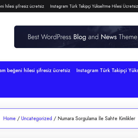
i hilesi şifresiz ücretsiz
Instagram Türk Takipçi Yükseltme Hilesi Ücretsiz
am beğeni hilesi şifresiz ücretsiz
Instagram Türk Takipçi Yüks
Home
/
Uncategorized
/
Numara Sorgulama İle Sahte Kimlikler