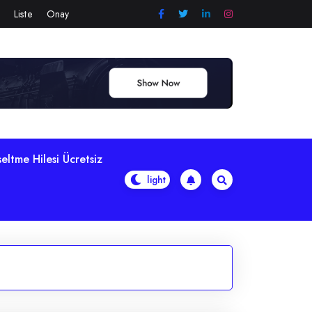
Liste
Onay
eltme Hilesi Ücretsiz