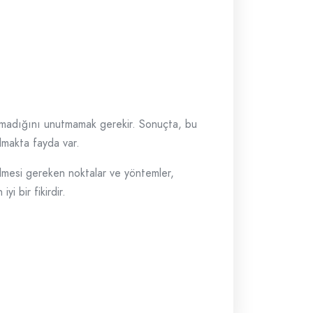
 olmadığını unutmamak gerekir. Sonuçta, bu
 olmakta fayda var.
ilmesi gereken noktalar ve yöntemler,
i bir fikirdir.