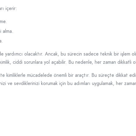
ı içerir:
tme.
i alma.
a.
inde yardımcı olacaktır. Ancak, bu sürecin sadece teknik bir işlem
r kimlik, ciddi sorunlara yol açabilir. Bu nedenle, her zaman dikkatli
hte kimliklerle mücadelede önemli bir araçtır. Bu süreçte dikkat ed
zi ve sevdiklerinizi korumak için bu adımları uygulamak, her zaman iy