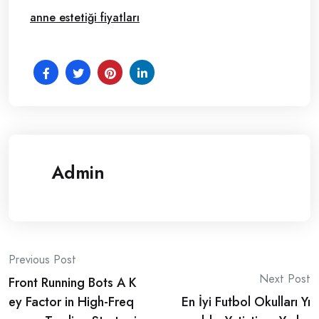
anne estetiği fiyatları
Admin
Post
Previous Post
Next Post
Front Running Bots A K
navigation
ey Factor in High-Freq
En İyi Futbol Okulları Yı