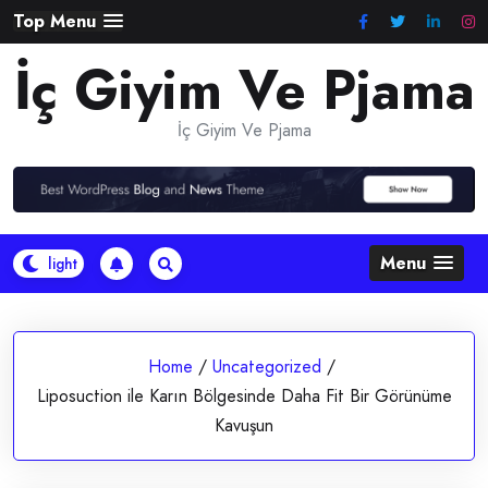
Skip
Top Menu
to
İç Giyim Ve Pjama
content
İç Giyim Ve Pjama
Menu
Home
/
Uncategorized
/
Liposuction ile Karın Bölgesinde Daha Fit Bir Görünüme
Kavuşun