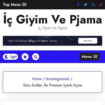
Skip
Top Menu
to
İç Giyim Ve Pjama
content
İç Giyim Ve Pjama
Menu
Home
/
Uncategorized
/
Kutu Kodları İle Premium İçerik Açma