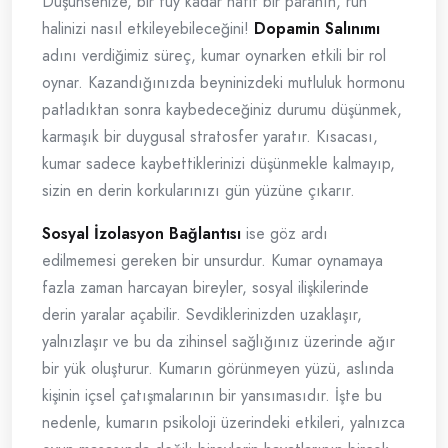
Düşünsenize, bir tüy kadar hafif bir paranın, ruh
halinizi nasıl etkileyebileceğini!
Dopamin Salınımı
adını verdiğimiz süreç, kumar oynarken etkili bir rol
oynar. Kazandığınızda beyninizdeki mutluluk hormonu
patladıktan sonra kaybedeceğiniz durumu düşünmek,
karmaşık bir duygusal stratosfer yaratır. Kısacası,
kumar sadece kaybettiklerinizi düşünmekle kalmayıp,
sizin en derin korkularınızı gün yüzüne çıkarır.
Sosyal İzolasyon Bağlantısı
ise göz ardı
edilmemesi gereken bir unsurdur. Kumar oynamaya
fazla zaman harcayan bireyler, sosyal ilişkilerinde
derin yaralar açabilir. Sevdiklerinizden uzaklaşır,
yalnızlaşır ve bu da zihinsel sağlığınız üzerinde ağır
bir yük oluşturur. Kumarın görünmeyen yüzü, aslında
kişinin içsel çatışmalarının bir yansımasıdır. İşte bu
nedenle, kumarın psikoloji üzerindeki etkileri, yalnızca