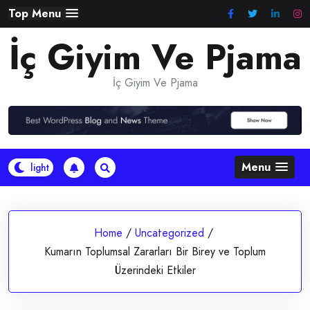
Skip
Top Menu
to
İç Giyim Ve Pjama
content
İç Giyim Ve Pjama
Menu
Home
/
Uncategorized
/
Kumarın Toplumsal Zararları Bir Birey ve Toplum
Üzerindeki Etkiler