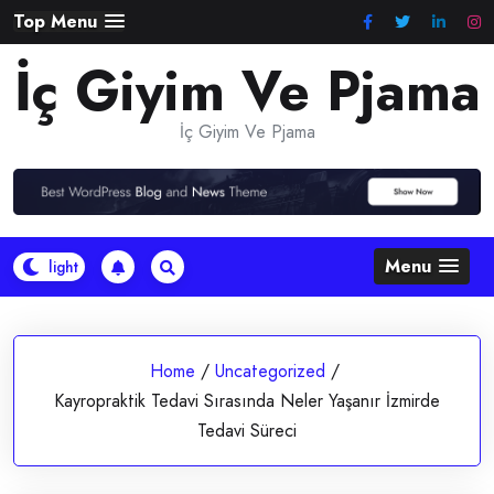
Skip
Top Menu
to
İç Giyim Ve Pjama
content
İç Giyim Ve Pjama
Menu
Home
/
Uncategorized
/
Kayropraktik Tedavi Sırasında Neler Yaşanır İzmirde
Tedavi Süreci