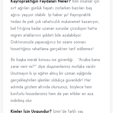
Kayropraktiğin Faydaları Neler?
Kimi insanlar için
sırt ağrıları günlük hayatı zorlarken bazıları baş
ağrısı yaşıyor olabilir. İyi haber şu! Kayropraktik
tedavi ile pek çok rahatsızlık mukavemet kazanıyor;
bel fıtığına kadar uzanan sorunlar çözülüyor hatta
migren ataklarının şiddeti bile azalabiliyor.
Doktorunuzla yapacağınız bir seans sonrası
hissettiğiniz rahatlama gerçekten tarif edilemez!
Bir başka merak konusu ise güvenliği… “Acaba bana
zarar verir mi?” diye düşünenleriniz mutlaka vardır.
Unutmayın ki iyi eğitim almış bir uzman eşliğinde
gerçekleştirilen işlemler oldukça güvenlidir! Her
adımda gözlem altında olursunuz; böylece hem
konforlu hissedersiniz hem de yan etkiler en aza
indirilmiş olur.
Kimler İçin Uygundur?
İzmir'de farklı yaş