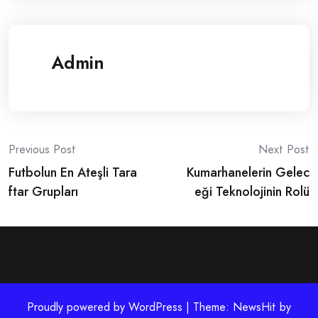
Admin
Post
Previous Post
Next Post
Futbolun En Ateşli Tara
Kumarhanelerin Gelec
navigation
ftar Grupları
eği Teknolojinin Rolü
Proudly powered by WordPress | Theme: NewsHit by