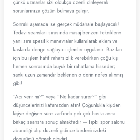
çünkü uzmanlar sizi oldukça özenli dinleyerek
sorunlarınıza çözüm bulmaya çalışır.
Sonraki aşamada ise gerçek müdahale başlayacak!
Tedavi seansları sırasında masaj benzeri tekniklerin
yanı sıra spesifik manevralar kullanılarak eklem ve
kaslarda denge sağlayıcı işlemler uygulanır. Bazıları
için bu işlem hafif rahatsızlık verebilirken çoğu kişi
hemen sonrasında büyük bir rahatlama hisseder;
sanki uzun zamandır beklenen o derin nefes alınmış
gibi!
“Acı verir mi?” veya “Ne kadar sürer?” gibi
düşüncelerinizi kafanızdan atın! Çoğunlukla kişiden
kişiye değişen süre zarfında pek çok hasta anca
birkaç seansta sonuç almaktadır — tıpkı spor salonu
aboneliği alıp düzenli gidince bedeninizdeki
dönüşümü görmek gibidir!