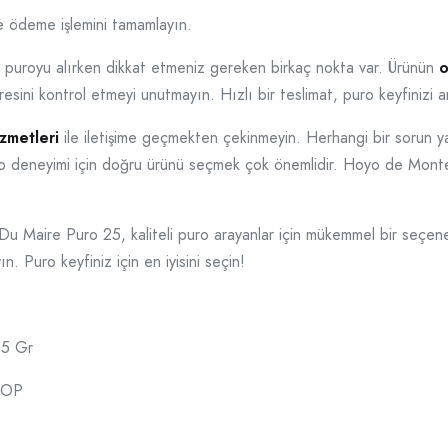
e ödeme işlemini tamamlayın.
u puroyu alırken dikkat etmeniz gereken birkaç nokta var. Ürünün
o
üresini kontrol etmeyi unutmayın. Hızlı bir teslimat, puro keyfinizi art
izmetleri
ile iletişime geçmekten çekinmeyin. Herhangi bir sorun ya
ro deneyimi için doğru ürünü seçmek çok önemlidir. Hoyo de Mon
 Maire Puro 25, kaliteli puro arayanlar için mükemmel bir seçen
. Puro keyfiniz için en iyisini seçin!
.5 Gr
HOP