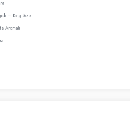
ara
ıdı – King Size
ta Aromalı
sı