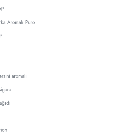
OP
tka Aromalı Puro
P
rsini aromalı
igara
ağıdı
tion