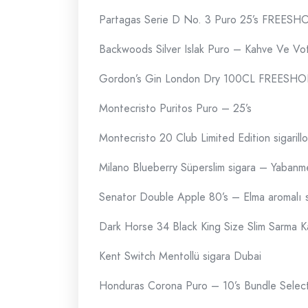
Partagas Serie D No. 3 Puro 25’s FREESH
Backwoods Silver Islak Puro – Kahve Ve Vo
Gordon’s Gin London Dry 100CL FREESHO
Montecristo Puritos Puro – 25’s
Montecristo 20 Club Limited Edition sigarillo
Milano Blueberry Süperslim sigara – Yabanme
Senator Double Apple 80’s – Elma aromalı s
Dark Horse 34 Black King Size Slim Sarma K
Kent Switch Mentollü sigara Dubai
Honduras Corona Puro – 10’s Bundle Selec