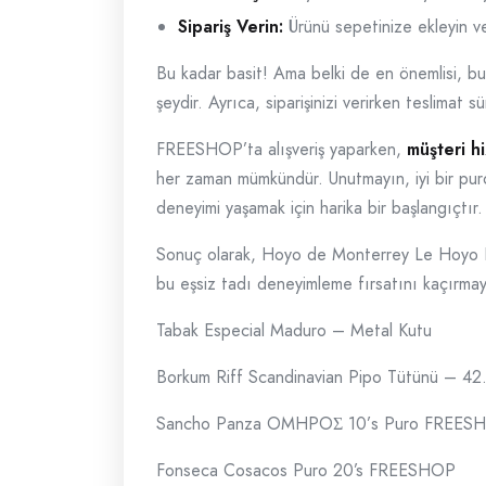
Sipariş Verin:
Ürünü sepetinize ekleyin v
Bu kadar basit! Ama belki de en önemlisi, b
şeydir. Ayrıca, siparişinizi verirken teslimat s
FREESHOP’ta alışveriş yaparken,
müşteri h
her zaman mümkündür. Unutmayın, iyi bir pu
deneyimi yaşamak için harika bir başlangıçtır.
Sonuç olarak, Hoyo de Monterrey Le Hoyo Du
bu eşsiz tadı deneyimleme fırsatını kaçırmayın
Tabak Especial Maduro – Metal Kutu
Borkum Riff Scandinavian Pipo Tütünü – 42
Sancho Panza OMHPOΣ 10’s Puro FREES
Fonseca Cosacos Puro 20’s FREESHOP