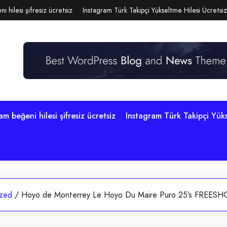
i hilesi şifresiz ücretsiz
Instagram Türk Takipçi Yükseltme Hilesi Ücretsiz
am beğeni hilesi şifresiz ücretsiz
Instagram Türk Takipçi Yüks
ized
/
Hoyo de Monterrey Le Hoyo Du Maire Puro 25’s FREESHOP 