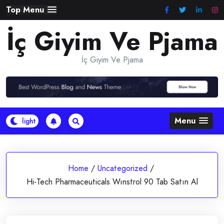
Skip
Top Menu
to
İç Giyim Ve Pjama
content
İç Giyim Ve Pjama
Menu
Home
/
Uncategorized
/
Hi-Tech Pharmaceuticals Wınstrol 90 Tab Satın Al