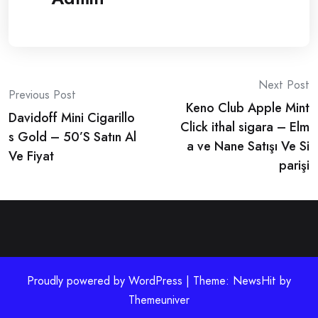
Post
Next Post
Previous Post
Keno Club Apple Mint
navigation
Davidoff Mini Cigarillo
Click ithal sigara – Elm
s Gold – 50’S Satın Al
a ve Nane Satışı Ve Si
Ve Fiyat
parişi
Proudly powered by WordPress | Theme: NewsHit by
Themeuniver