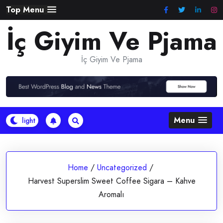
Skip
Top Menu
to
İç Giyim Ve Pjama
content
İç Giyim Ve Pjama
Menu
Home
/
Uncategorized
/
Harvest Superslim Sweet Coffee Sigara – Kahve
Aromalı