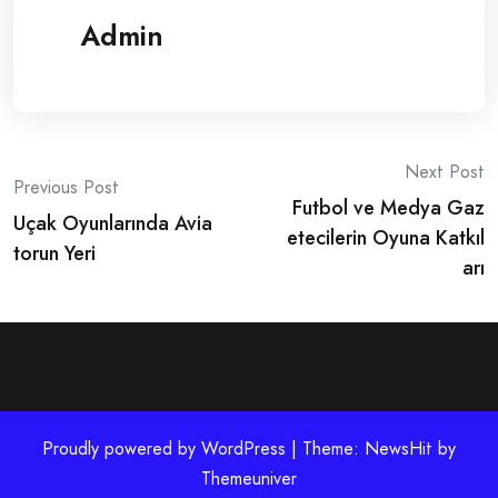
Admin
Post
Next Post
Previous Post
Futbol ve Medya Gaz
navigation
Uçak Oyunlarında Avia
etecilerin Oyuna Katkıl
torun Yeri
arı
Proudly powered by WordPress | Theme: NewsHit by
Themeuniver