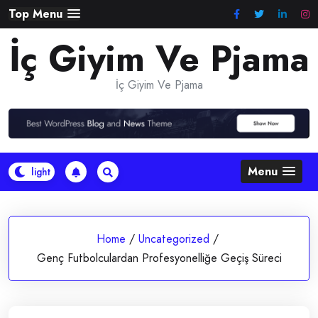
Skip
Top Menu
to
İç Giyim Ve Pjama
content
İç Giyim Ve Pjama
Menu
Home
/
Uncategorized
/
Genç Futbolculardan Profesyonelliğe Geçiş Süreci