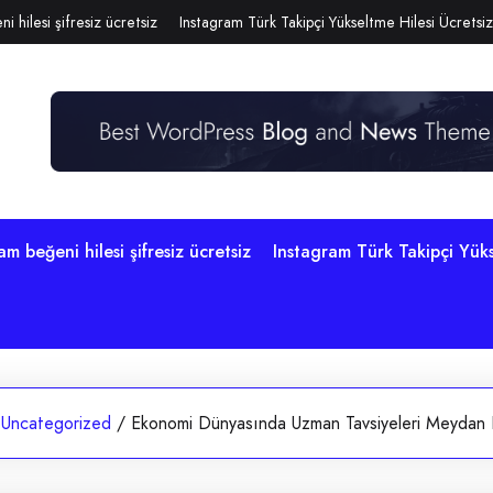
i hilesi şifresiz ücretsiz
Instagram Türk Takipçi Yükseltme Hilesi Ücretsiz
am beğeni hilesi şifresiz ücretsiz
Instagram Türk Takipçi Yüks
Uncategorized
/
Ekonomi Dünyasında Uzman Tavsiyeleri Meydan