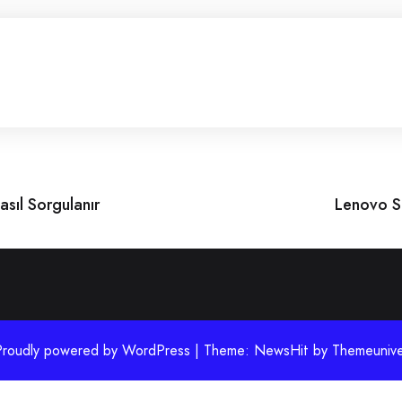
sıl Sorgulanır
Lenovo Se
Proudly powered by WordPress | Theme: NewsHit by
Themeunive