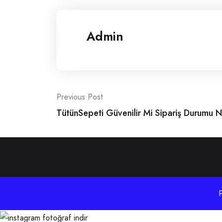
Admin
Post
Previous Post
TütünSepeti Güvenilir Mi Sipariş Durumu Na
navigation