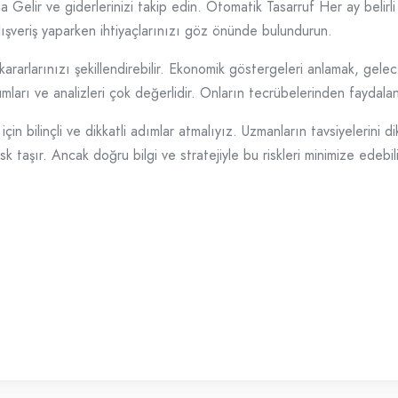
 Gelir ve giderlerinizi takip edin. Otomatik Tasarruf Her ay belirli
şveriş yaparken ihtiyaçlarınızı göz önünde bulundurun.
 kararlarınızı şekillendirebilir. Ekonomik göstergeleri anlamak, gel
umları ve analizleri çok değerlidir. Onların tecrübelerinden faydal
n bilinçli ve dikkatli adımlar atmalıyız. Uzmanların tavsiyelerini dik
isk taşır. Ancak doğru bilgi ve stratejiyle bu riskleri minimize edebili