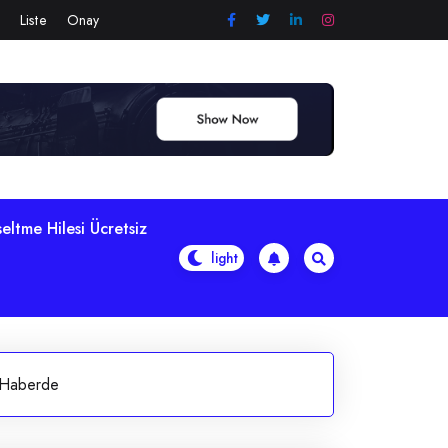
Liste
Onay
eltme Hilesi Ücretsiz
 Haberde