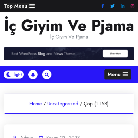
Skip
Top Menu
to
İç Giyim Ve Pjama
content
İç Giyim Ve Pjama
Menu
Home
/
Uncategorized
/
Çöp (1.158)
Admin
Kasım 23, 2023