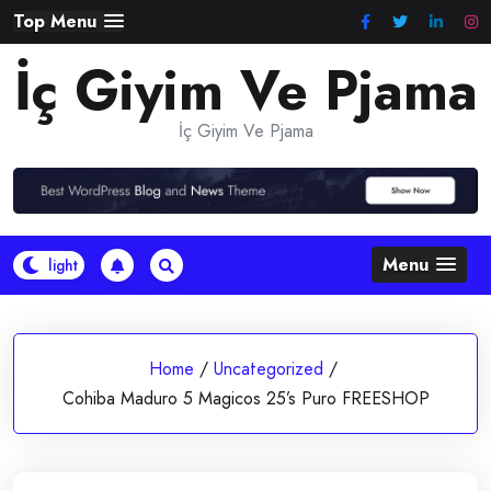
Skip
Top Menu
to
İç Giyim Ve Pjama
content
İç Giyim Ve Pjama
Menu
Home
/
Uncategorized
/
Cohiba Maduro 5 Magicos 25’s Puro FREESHOP