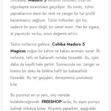
Öncelikle,
Maduro 5
serisinin tütünleri, özel bir
olgunlaşma sürecinden geçiriliyor. Bu süreç, tütün
yapraklarının derin bir renk ve zengin bir tat profili
kazanmasını sağlıyor. Tütün tutkunları için bu,
sadece bir puro değil, bir sanat eseri. Her bir sigara,
el yapımıdır ve bu, onun değerini artırır.
Tadım notlarına gelince,
Cohiba Maduro 5
Magicos
yoğun bir kahve ve kakao aroması sunar. İlk
nefeste, tatlı ve baharatlı notalar hissedilir. Bu, içimi
daha da keyifli hale getirir. Sonrasında ise, zengin ve
kremsi bir doku ile birlikte hafif bir baharatlılık
hissedilir. Bu tat geçişleri, deneyiminizi unutulmaz
kılar.
Bu puronun en iyi yanı, onu nerede
bulabileceğinizdir.
FREESHOP
’larda, bu eşsiz puroyu
bulmak oldukça kolay. Alışveriş yaparken, aşağıdaki