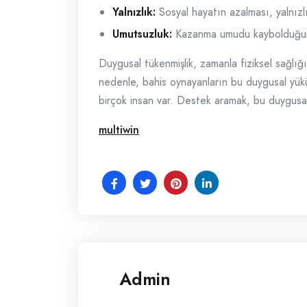
Yalnızlık:
Sosyal hayatın azalması, yalnızlık 
Umutsuzluk:
Kazanma umudu kaybolduğund
Duygusal tükenmişlik, zamanla fiziksel sağlığı d
nedenle, bahis oynayanların bu duygusal yükü
birçok insan var. Destek aramak, bu duygusal
multiwin
Admin