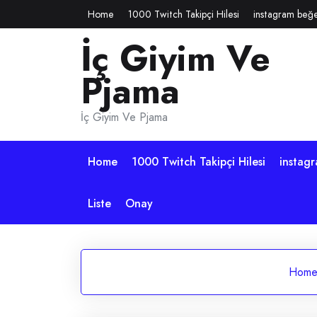
Skip
Home
1000 Twitch Takipçi Hilesi
instagram beğen
to
İç Giyim Ve
content
Pjama
İç Giyim Ve Pjama
Home
1000 Twitch Takipçi Hilesi
instagr
Liste
Onay
Hom