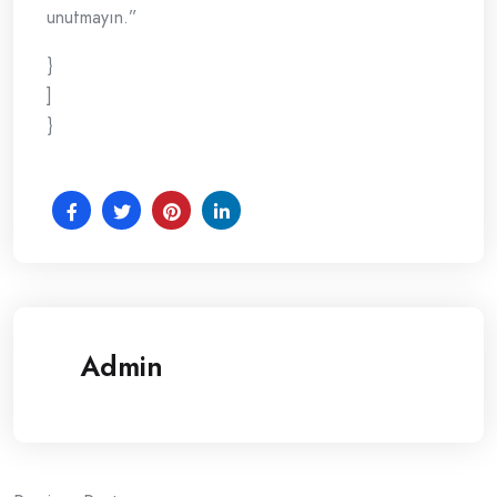
unutmayın.”
}
]
}
Admin