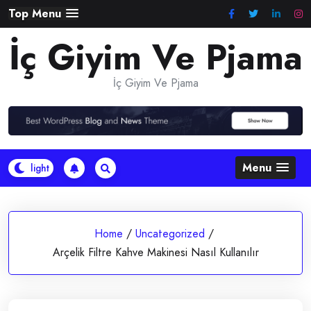
Skip
Top Menu
to
İç Giyim Ve Pjama
content
İç Giyim Ve Pjama
Menu
Home
/
Uncategorized
/
Arçelik Filtre Kahve Makinesi Nasıl Kullanılır