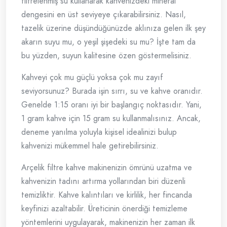
filtrelenmiş su kullanarak kahvenizdeki mineral
dengesini en üst seviyeye çıkarabilirsiniz. Nasıl,
tazelik üzerine düşündüğünüzde aklınıza gelen ilk şey
akarın suyu mu, o yeşil şişedeki su mu? İşte tam da
bu yüzden, suyun kalitesine özen göstermelisiniz.
Kahveyi çok mu güçlü yoksa çok mu zayıf
seviyorsunuz? Burada işin sırrı, su ve kahve oranıdır.
Genelde 1:15 oranı iyi bir başlangıç noktasıdır. Yani,
1 gram kahve için 15 gram su kullanmalısınız. Ancak,
deneme yanılma yoluyla kişisel idealinizi bulup
kahvenizi mükemmel hale getirebilirsiniz.
Arçelik filtre kahve makinenizin ömrünü uzatma ve
kahvenizin tadını artırma yollarından biri düzenli
temizliktir. Kahve kalıntıları ve kirlilik, her fincanda
keyfinizi azaltabilir. Üreticinin önerdiği temizleme
yöntemlerini uygulayarak, makinenizin her zaman ilk