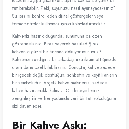
lezzetini açığa çıkarırken, aşırı sıcak su ise yanık bir
tat bırakabilir. Peki, suyunuzu nasıl ayarlayacaksınız?
Su ısısını kontrol eden dijital göstergeler veya
termometreler kullanmak işinizi kolaylaştıracaktır.
Kahveniz hazır olduğunda, sunumuna da özen
göstermelisiniz. Biraz severek hazırladığınız
kahvenizi güzel bir fincana döküyor musunuz?
Kahvenizi sevdiğiniz bir arkadaşınıza ikram ettiğinizde
o anı daha özel kılabilirsiniz. Sonuçta, kahve sadece
bir içecek değil; dostluğun, sohbetin ve keyifli anların
bir sembolüdür. Arçelik kahve makineniz, sadece
kahve hazırlamakla kalmaz. O, deneyimlerinizi
zenginleştirir ve her yudumda yeni bir tat yolculuğuna
sizi davet eder.
Bir Kahve Aşkı: