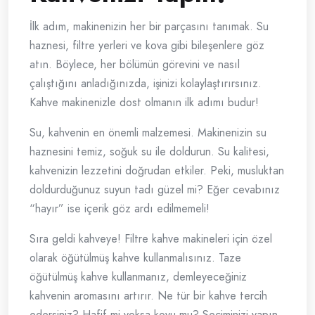
İlk adım, makinenizin her bir parçasını tanımak. Su
haznesi, filtre yerleri ve kova gibi bileşenlere göz
atın. Böylece, her bölümün görevini ve nasıl
çalıştığını anladığınızda, işinizi kolaylaştırırsınız.
Kahve makinenizle dost olmanın ilk adımı budur!
Su, kahvenin en önemli malzemesi. Makinenizin su
haznesini temiz, soğuk su ile doldurun. Su kalitesi,
kahvenizin lezzetini doğrudan etkiler. Peki, musluktan
doldurduğunuz suyun tadı güzel mi? Eğer cevabınız
“hayır” ise içerik göz ardı edilmemeli!
Sıra geldi kahveye! Filtre kahve makineleri için özel
olarak öğütülmüş kahve kullanmalısınız. Taze
öğütülmüş kahve kullanmanız, demleyeceğiniz
kahvenin aromasını artırır. Ne tür bir kahve tercih
edersiniz? Hafif mi yoksa koyu mu? Seçiminizi yapın