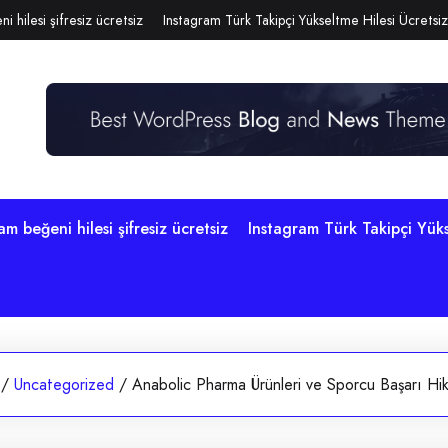
i hilesi şifresiz ücretsiz
Instagram Türk Takipçi Yükseltme Hilesi Ücretsiz
am beğeni hilesi şifresiz ücretsiz
Instagram Türk Takipçi Yüks
/
Uncategorized
/
Anabolic Pharma Ürünleri ve Sporcu Başarı Hik