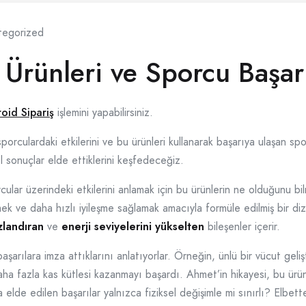
tegorized
Ürünleri ve Sporcu Başarı
roid Sipariş
işlemini yapabilirsiniz.
sporculardaki etkilerini ve bu ürünleri kullanarak başarıya ulaşan spo
 sonuçlar elde ettiklerini keşfedeceğiz.
cular üzerindeki etkilerini anlamak için bu ürünlerin ne olduğunu b
mek ve daha hızlı iyileşme sağlamak amacıyla formüle edilmiş bir dizi
zlandıran
ve
enerji seviyelerini yükselten
bileşenler içerir.
başarılara imza attıklarını anlatıyorlar. Örneğin, ünlü bir vücut ge
ha fazla kas kütlesi kazanmayı başardı. Ahmet’in hikayesi, bu ürün
a elde edilen başarılar yalnızca fiziksel değişimle mi sınırlı? Elbett