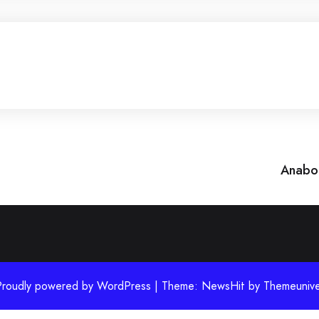
Anabol
Proudly powered by WordPress | Theme: NewsHit by
Themeunive