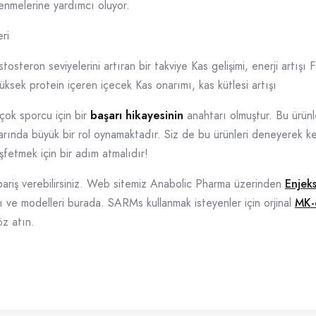
lenmelerine yardımcı oluyor.
ri
steron seviyelerini artıran bir takviye Kas gelişimi, enerji artışı
Yüksek protein içeren içecek Kas onarımı, kas kütlesi artışı
rçok sporcu için bir
başarı hikayesinin
anahtarı olmuştur. Bu ürün
larında büyük bir rol oynamaktadır. Siz de bu ürünleri deneyerek k
şfetmek için bir adım atmalıdır!
pariş verebilirsiniz. Web sitemiz Anabolic Pharma üzerinden
Enjek
rı ve modelleri burada. SARMs kullanmak isteyenler için orjinal
MK-
öz atın.